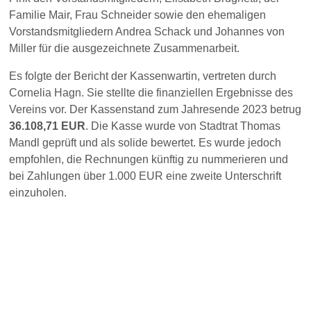
Familie Mair, Frau Schneider sowie den ehemaligen
Vorstandsmitgliedern Andrea Schack und Johannes von
Miller für die ausgezeichnete Zusammenarbeit.
Es folgte der Bericht der Kassenwartin, vertreten durch
Cornelia Hagn. Sie stellte die finanziellen Ergebnisse des
Vereins vor. Der Kassenstand zum Jahresende 2023 betrug
36.108,71 EUR
. Die Kasse wurde von Stadtrat Thomas
Mandl geprüft und als solide bewertet. Es wurde jedoch
empfohlen, die Rechnungen künftig zu nummerieren und
bei Zahlungen über 1.000 EUR eine zweite Unterschrift
einzuholen.
Ein weiterer wichtiger Tagesordnungspunkt war die
Entlastung des Vorstands. Auf Vorschlag von Herrn
Lintzmeyer wurde der gesamte Vorstand einstimmig
entlastet. Bei den anschließenden Wahlen traten alle
Vorstandsmitglieder zur Wiederwahl an. Für den freien
Posten wurde Elisabeth Brugnetti vorgeschlagen, was von