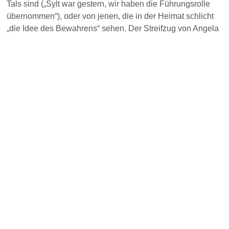
Tals sind („Sylt war gestern, wir haben die Führungsrolle
übernommen“), oder von jenen, die in der Heimat schlicht
„die Idee des Bewahrens“ sehen. Der Streifzug von Angela
Brogsitter-Finck, die seit 2006 an der Spitze steht, führte
über das geplante Hotel an der Hirschbergstraße in Bad
Wiessee, wo man nach dem Ausscheiden von Leinwand-
Star Til Schweiger auf Neuigkeiten warte; vorbei am Projekt
Seegut von Thomas Strüngmann, der das halbe Seeufer in
Bad Wiessee dafür erworben habe, sich Zeit lasse, aber
schon mal eine Lindenallee gefällt habe; hinauf in die
Wälder zu Haslberger und hinaus zur Kreuzstraße, wo die
Firma Stang ein 4,6 Hektar großes Areal bebauen will. Sie
habe gehört, dass das Projekt aufgrund der wirtschaftlichen
Lage erst mal aufgeschoben wurde, berichtete die
Vorsitzende.
Vom verlorenen Kampf um das historische Tegernseer
Feuerwehrhaus über die Pläne für das Hotel Westerhof in
Tegernsee sowie das „völlig überflüssige Almdorf“ bis hin
zum geplanten, aber aus Kostengründen offenbar