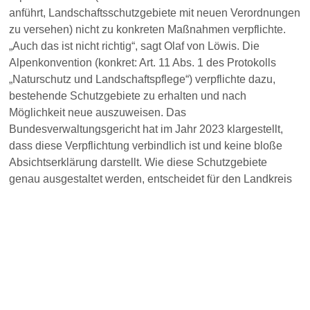
anführt, Landschaftsschutzgebiete mit neuen Verordnungen
zu versehen) nicht zu konkreten Maßnahmen verpflichte.
„Auch das ist nicht richtig“, sagt Olaf von Löwis. Die
Alpenkonvention (konkret: Art. 11 Abs. 1 des Protokolls
„Naturschutz und Landschaftspflege“) verpflichte dazu,
bestehende Schutzgebiete zu erhalten und nach
Möglichkeit neue auszuweisen. Das
Bundesverwaltungsgericht hat im Jahr 2023 klargestellt,
dass diese Verpflichtung verbindlich ist und keine bloße
Absichtserklärung darstellt. Wie diese Schutzgebiete
genau ausgestaltet werden, entscheidet für den Landkreis
Miesbach der Kreistag.
Was Landrat von Löwis ebenfalls richtigstellen möchte, ist
die Behauptung: Ohne solche Verordnungen drohe dem
Landkreis keinerlei Eingriff durch Oberbehörden. „Auch das
ist nicht korrekt.“ Landschaftsschutzgebiete dienten dem
Schutz von Natur und Landschaft und seien dabei weniger
streng reguliert als Naturschutzgebiete. Letztere