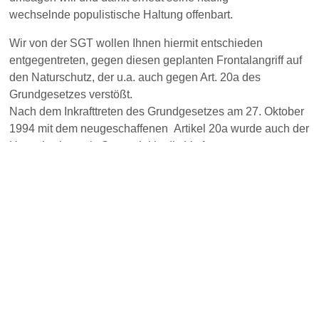
wechselnde populistische Haltung offenbart.
Wir von der SGT wollen Ihnen hiermit entschieden
entgegentreten, gegen diesen geplanten Frontalangriff auf
den Naturschutz, der u.a. auch gegen Art. 20a des
Grundgesetzes verstößt.
Nach dem Inkrafttreten des Grundgesetzes am 27. Oktober
1994 mit dem neugeschaffenen Artikel 20a wurde auch der
Umweltschutz als Staatsziel in die Verfassung
aufgenommen.
Am 1. August 2002 wurde er um den Schutz der Tiere
ergänzt, so dass der Artikel 20a des Grundgesetzes
seitdem lautet:
„Der Staat schützt auch in Verantwortung für die künftigen
Generationen die natürlichen Lebensgrundlagen und die
Tiere im Rahmen der verfassungsmäßigen Ordnung durch
die Gesetzgebung und nach Maßgabe von Gesetz und
Recht durch die vollziehende Gewalt und die