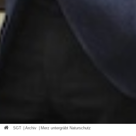
SGT
|
Archiv
|
Merz untergräbt Naturschutz