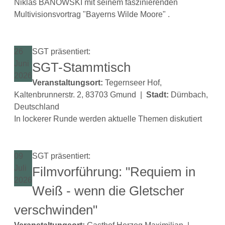
Niklas BANOWSKI mit seinem faszinierenden
Multivisionsvortrag "Bayerns Wilde Moore" .
26
SGT präsentiert:
Juni
SGT-Stammtisch
2026
Veranstaltungsort:
Tegernseer Hof,
Kaltenbrunnerstr. 2, 83703 Gmund
|
Stadt:
Dürnbach,
Deutschland
In lockerer Runde werden aktuelle Themen diskutiert
09
SGT präsentiert:
Juli
Filmvorführung: "Requiem in
2026
Weiß - wenn die Gletscher
verschwinden"